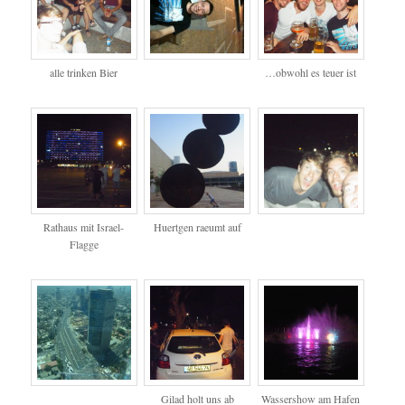
alle trinken Bier
…obwohl es teuer ist
Rathaus mit Israel-
Huertgen raeumt auf
Flagge
Gilad holt uns ab
Wassershow am Hafen