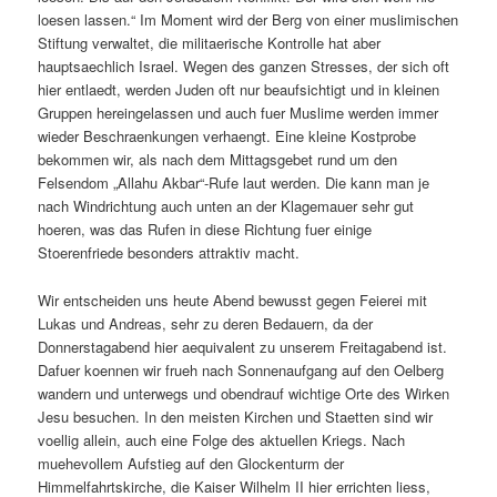
loesen lassen.“ Im Moment wird der Berg von einer muslimischen
Stiftung verwaltet, die militaerische Kontrolle hat aber
hauptsaechlich Israel. Wegen des ganzen Stresses, der sich oft
hier entlaedt, werden Juden oft nur beaufsichtigt und in kleinen
Gruppen hereingelassen und auch fuer Muslime werden immer
wieder Beschraenkungen verhaengt. Eine kleine Kostprobe
bekommen wir, als nach dem Mittagsgebet rund um den
Felsendom „Allahu Akbar“-Rufe laut werden. Die kann man je
nach Windrichtung auch unten an der Klagemauer sehr gut
hoeren, was das Rufen in diese Richtung fuer einige
Stoerenfriede besonders attraktiv macht.
Wir entscheiden uns heute Abend bewusst gegen Feierei mit
Lukas und Andreas, sehr zu deren Bedauern, da der
Donnerstagabend hier aequivalent zu unserem Freitagabend ist.
Dafuer koennen wir frueh nach Sonnenaufgang auf den Oelberg
wandern und unterwegs und obendrauf wichtige Orte des Wirken
Jesu besuchen. In den meisten Kirchen und Staetten sind wir
voellig allein, auch eine Folge des aktuellen Kriegs. Nach
muehevollem Aufstieg auf den Glockenturm der
Himmelfahrtskirche, die Kaiser Wilhelm II hier errichten liess,