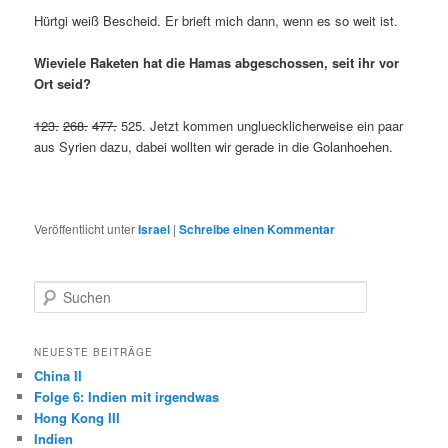
Hürtgi weiß Bescheid. Er brieft mich dann, wenn es so weit ist.
Wieviele Raketen hat die Hamas abgeschossen, seit ihr vor
Ort seid?
123.
268.
477.
525. Jetzt kommen ungluecklicherweise ein paar
aus Syrien dazu, dabei wollten wir gerade in die Golanhoehen.
Veröffentlicht unter
Israel
|
Schreibe einen Kommentar
S
u
c
h
NEUESTE BEITRÄGE
e
China II
n
Folge 6: Indien mit irgendwas
Hong Kong III
Indien