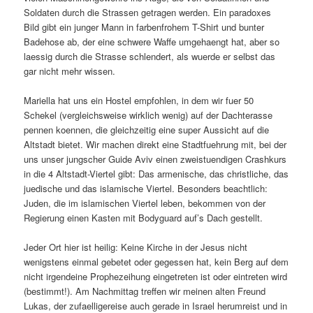
Soldaten durch die Strassen getragen werden. Ein paradoxes
Bild gibt ein junger Mann in farbenfrohem T-Shirt und bunter
Badehose ab, der eine schwere Waffe umgehaengt hat, aber so
laessig durch die Strasse schlendert, als wuerde er selbst das
gar nicht mehr wissen.
Mariella hat uns ein Hostel empfohlen, in dem wir fuer 50
Schekel (vergleichsweise wirklich wenig) auf der Dachterasse
pennen koennen, die gleichzeitig eine super Aussicht auf die
Altstadt bietet. Wir machen direkt eine Stadtfuehrung mit, bei der
uns unser jungscher Guide Aviv einen zweistuendigen Crashkurs
in die 4 Altstadt-Viertel gibt: Das armenische, das christliche, das
juedische und das islamische Viertel. Besonders beachtlich:
Juden, die im islamischen Viertel leben, bekommen von der
Regierung einen Kasten mit Bodyguard auf’s Dach gestellt.
Jeder Ort hier ist heilig: Keine Kirche in der Jesus nicht
wenigstens einmal gebetet oder gegessen hat, kein Berg auf dem
nicht irgendeine Prophezeihung eingetreten ist oder eintreten wird
(bestimmt!). Am Nachmittag treffen wir meinen alten Freund
Lukas, der zufaelligereise auch gerade in Israel herumreist und in