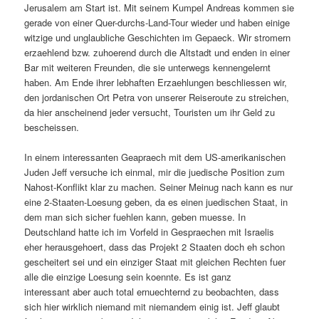
Jerusalem am Start ist. Mit seinem Kumpel Andreas kommen sie
gerade von einer Quer-durchs-Land-Tour wieder und haben einige
witzige und unglaubliche Geschichten im Gepaeck. Wir stromern
erzaehlend bzw. zuhoerend durch die Altstadt und enden in einer
Bar mit weiteren Freunden, die sie unterwegs kennengelernt
haben. Am Ende ihrer lebhaften Erzaehlungen beschliessen wir,
den jordanischen Ort Petra von unserer Reiseroute zu streichen,
da hier anscheinend jeder versucht, Touristen um ihr Geld zu
bescheissen.
In einem interessanten Geapraech mit dem US-amerikanischen
Juden Jeff versuche ich einmal, mir die juedische Position zum
Nahost-Konflikt klar zu machen. Seiner Meinug nach kann es nur
eine 2-Staaten-Loesung geben, da es einen juedischen Staat, in
dem man sich sicher fuehlen kann, geben muesse. In
Deutschland hatte ich im Vorfeld in Gespraechen mit Israelis
eher herausgehoert, dass das Projekt 2 Staaten doch eh schon
gescheitert sei und ein einziger Staat mit gleichen Rechten fuer
alle die einzige Loesung sein koennte. Es ist ganz
interessant aber auch total ernuechternd zu beobachten, dass
sich hier wirklich niemand mit niemandem einig ist. Jeff glaubt