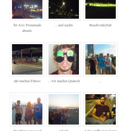
Tel Aviv Promenade
…und nachts
Beachvolleyball
abends
alle machen Fitness
…wir machen Quatsch
…
aber Mama passt auf
auf alle
Lukas trifft einen Geist