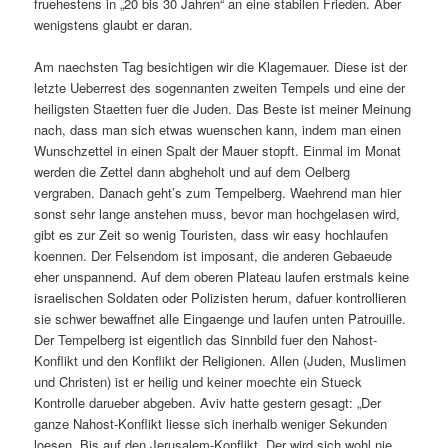
fruehestens in „20 bis 30 Jahren“ an eine stabilen Frieden. Aber
wenigstens glaubt er daran.
Am naechsten Tag besichtigen wir die Klagemauer. Diese ist der
letzte Ueberrest des sogennanten zweiten Tempels und eine der
heiligsten Staetten fuer die Juden. Das Beste ist meiner Meinung
nach, dass man sich etwas wuenschen kann, indem man einen
Wunschzettel in einen Spalt der Mauer stopft. Einmal im Monat
werden die Zettel dann abgheholt und auf dem Oelberg
vergraben. Danach geht’s zum Tempelberg. Waehrend man hier
sonst sehr lange anstehen muss, bevor man hochgelasen wird,
gibt es zur Zeit so wenig Touristen, dass wir easy hochlaufen
koennen. Der Felsendom ist imposant, die anderen Gebaeude
eher unspannend. Auf dem oberen Plateau laufen erstmals keine
israelischen Soldaten oder Polizisten herum, dafuer kontrollieren
sie schwer bewaffnet alle Eingaenge und laufen unten Patrouille.
Der Tempelberg ist eigentlich das Sinnbild fuer den Nahost-
Konflikt und den Konflikt der Religionen. Allen (Juden, Muslimen
und Christen) ist er heilig und keiner moechte ein Stueck
Kontrolle darueber abgeben. Aviv hatte gestern gesagt: „Der
ganze Nahost-Konflikt liesse sich inerhalb weniger Sekunden
loesen. Bis auf den Jerusalem-Konflikt. Der wird sich wohl nie