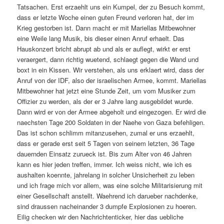
Tatsachen. Erst erzaehlt uns ein Kumpel, der zu Besuch kommt,
dass er letzte Woche einen guten Freund verloren hat, der im
Krieg gestorben ist. Dann macht er mit Mariellas Mitbewohner
eine Weile lang Musik, bis dieser einen Anruf erhaelt. Das
Hauskonzert bricht abrupt ab und als er auflegt, wirkt er erst
veraergert, dann richtig wuetend, schlaegt gegen die Wand und
boxt in ein Kissen. Wir verstehen, als uns erklaert wird, dass der
Anruf von der IDF, also der israelischen Armee, kommt. Mariellas
Mitbewohner hat jetzt eine Stunde Zeit, um vom Musiker zum
Offizier zu werden, als der er 3 Jahre lang ausgebildet wurde.
Dann wird er von der Armee abgeholt und eingezogen. Er wird die
naechsten Tage 200 Soldaten in der Naehe von Gaza befehligen.
Das ist schon schlimm mitanzusehen, zumal er uns erzaehlt,
dass er gerade erst seit 5 Tagen von seinem letzten, 36 Tage
dauernden Einsatz zurueck ist. Bis zum Alter von 46 Jahren
kann es hier jeden treffen, immer. Ich weiss nicht, wie ich es
aushalten koennte, jahrelang in solcher Unsicherheit zu leben
und ich frage mich vor allem, was eine solche Militarisierung mit
einer Gesellschaft anstellt. Waehrend ich darueber nachdenke,
sind draussen nacheinander 3 dumpfe Explosionen zu hoeren.
Eilig checken wir den Nachrichtenticker, hier das uebliche