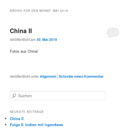
ARCHIV FÜR DEN MONAT:
MAI 2019
China II
Veröffentlicht am
30. Mai 2019
Fotos aus China!
Veröffentlicht unter
Allgemein
|
Schreibe einen Kommentar
S
u
c
h
NEUESTE BEITRÄGE
e
China II
n
Folge 6: Indien mit irgendwas