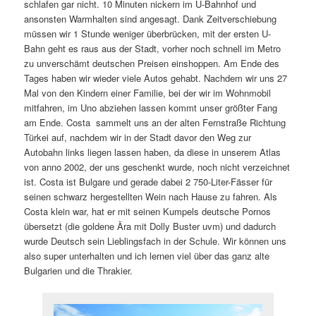
schlafen gar nicht. 10 Minuten nickern im U-Bahnhof und
ansonsten Warmhalten sind angesagt. Dank Zeitverschiebung
müssen wir 1 Stunde weniger überbrücken, mit der ersten U-
Bahn geht es raus aus der Stadt, vorher noch schnell im Metro
zu unverschämt deutschen Preisen einshoppen. Am Ende des
Tages haben wir wieder viele Autos gehabt. Nachdem wir uns 27
Mal von den Kindern einer Familie, bei der wir im Wohnmobil
mitfahren, im Uno abziehen lassen kommt unser größter Fang
am Ende. Costa sammelt uns an der alten Fernstraße Richtung
Türkei auf, nachdem wir in der Stadt davor den Weg zur
Autobahn links liegen lassen haben, da diese in unserem Atlas
von anno 2002, der uns geschenkt wurde, noch nicht verzeichnet
ist. Costa ist Bulgare und gerade dabei 2 750-Liter-Fässer für
seinen schwarz hergestellten Wein nach Hause zu fahren. Als
Costa klein war, hat er mit seinen Kumpels deutsche Pornos
übersetzt (die goldene Ära mit Dolly Buster uvm) und dadurch
wurde Deutsch sein Lieblingsfach in der Schule. Wir können uns
also super unterhalten und ich lernen viel über das ganz alte
Bulgarien und die Thrakier.