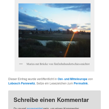
Mariza mıt Brücke von fünfzehnhundertschiessmichtot
Dieser Eintrag wurde veröffentlicht in
Ost- und Mitteleuropa
von
Lobosch Pannewitz
. Setze ein Lesezeichen zum
Permalink
.
Schreibe einen Kommentar
Du musst
angemeldet
sein, um einen Kommentar