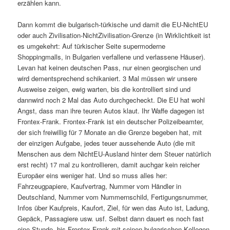
erzählen kann.
Dann kommt die bulgarisch-türkische und damit die EU-NichtEU
oder auch Zivilisation-NichtZivilisation-Grenze (in Wirklichtkeit ist
es umgekehrt: Auf türkischer Seite supermoderne
Shoppingmalls, in Bulgarien verfallene und verlassene Häuser).
Levan hat keinen deutschen Pass, nur einen georgischen und
wird dementsprechend schikaniert. 3 Mal müssen wir unsere
Ausweise zeigen, ewig warten, bis die kontrolliert sind und
dannwird noch 2 Mal das Auto durchgecheckt. Die EU hat wohl
Angst, dass man ihre teuren Autos klaut. Ihr Waffe dagegen ist
Frontex-Frank. Frontex-Frank ist ein deutscher Polizeibeamter,
der sich freiwillig für 7 Monate an die Grenze begeben hat, mit
der einzigen Aufgabe, jedes teuer aussehende Auto (die mit
Menschen aus dem NichtEU-Ausland hinter dem Steuer natürlich
erst recht) 17 mal zu kontrollieren, damit auchgar kein reicher
Europäer eins weniger hat. Und so muss alles her:
Fahrzeugpapiere, Kaufvertrag, Nummer vom Händler in
Deutschland, Nummer vom Nummernschild, Fertigungsnummer,
Infos über Kaufpreis, Kaufort, Ziel, für wen das Auto ist, Ladung,
Gepäck, Passagiere usw. usf. Selbst dann dauert es noch fast
eine Stunde, bis Frontex-Frank mit seinen bulgarischen Kollegen