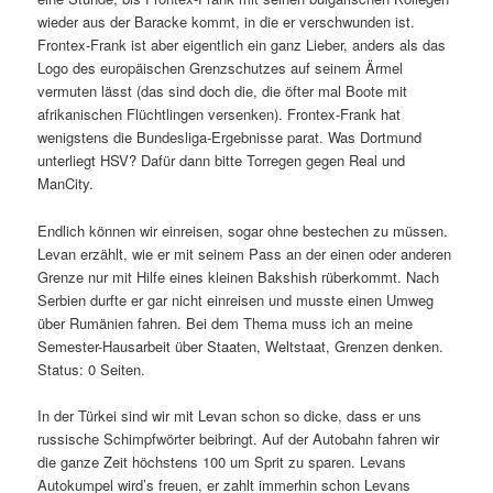
wieder aus der Baracke kommt, in die er verschwunden ist.
Frontex-Frank ist aber eigentlich ein ganz Lieber, anders als das
Logo des europäischen Grenzschutzes auf seinem Ärmel
vermuten lässt (das sind doch die, die öfter mal Boote mit
afrikanischen Flüchtlingen versenken). Frontex-Frank hat
wenigstens die Bundesliga-Ergebnisse parat. Was Dortmund
unterliegt HSV? Dafür dann bitte Torregen gegen Real und
ManCity.
Endlich können wir einreisen, sogar ohne bestechen zu müssen.
Levan erzählt, wie er mit seinem Pass an der einen oder anderen
Grenze nur mit Hilfe eines kleinen Bakshish rüberkommt. Nach
Serbien durfte er gar nicht einreisen und musste einen Umweg
über Rumänien fahren. Bei dem Thema muss ich an meine
Semester-Hausarbeit über Staaten, Weltstaat, Grenzen denken.
Status: 0 Seiten.
In der Türkei sind wir mit Levan schon so dicke, dass er uns
russische Schimpfwörter beibringt. Auf der Autobahn fahren wir
die ganze Zeit höchstens 100 um Sprit zu sparen. Levans
Autokumpel wird’s freuen, er zahlt immerhin schon Levans