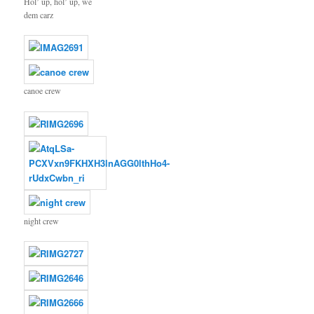
Hol’ up, hol’ up, we
dem carz
canoe crew
night crew