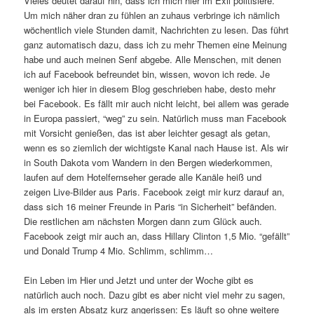
Vieles deutet darauf hin, dass ich mich hier im Exil politisiere.
Um mich näher dran zu fühlen an zuhaus verbringe ich nämlich
wöchentlich viele Stunden damit, Nachrichten zu lesen. Das führt
ganz automatisch dazu, dass ich zu mehr Themen eine Meinung
habe und auch meinen Senf abgebe. Alle Menschen, mit denen
ich auf Facebook befreundet bin, wissen, wovon ich rede. Je
weniger ich hier in diesem Blog geschrieben habe, desto mehr
bei Facebook. Es fällt mir auch nicht leicht, bei allem was gerade
in Europa passiert, “weg” zu sein. Natürlich muss man Facebook
mit Vorsicht genießen, das ist aber leichter gesagt als getan,
wenn es so ziemlich der wichtigste Kanal nach Hause ist. Als wir
in South Dakota vom Wandern in den Bergen wiederkommen,
laufen auf dem Hotelfernseher gerade alle Kanäle heiß und
zeigen Live-Bilder aus Paris. Facebook zeigt mir kurz darauf an,
dass sich 16 meiner Freunde in Paris “in Sicherheit” befänden.
Die restlichen am nächsten Morgen dann zum Glück auch.
Facebook zeigt mir auch an, dass Hillary Clinton 1,5 Mio. “gefällt”
und Donald Trump 4 Mio. Schlimm, schlimm…
Ein Leben im Hier und Jetzt und unter der Woche gibt es
natürlich auch noch. Dazu gibt es aber nicht viel mehr zu sagen,
als im ersten Absatz kurz angerissen: Es läuft so ohne weitere