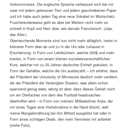
Vorkommnisse. Die englische Sprache verbessert sich bei mir
zwar mit jedem gelesenen Text und jedem geschriebenen Paper
und ich habe auch jeden Tag eine neue Vokabel im Wortschatz.
Frustrierenderweise geht es aber bei Weitem nicht mehr so
schnell in Kopf und Herz über, wie damals Französisch. (Jaja,
das Alter.)
Überraschende Momente sind nun nicht mehr alltäglich, treten in
kleinerer Form aber ab und zu in der Uni oder zuhause in
Erscheinung: In Form von Lehrbüchern, welche 200$ und mehr
kosten, in Form von einem kleinen sozialwissenschaftlichen
Kurs, welcher mir zu 25 Jahren deutscher Einheit gratuliert, in
Form der Gehälter, welche die Uni ausbezahlt – ich erfahre, dass
der Präsident der University of Minnesota deutlich mehr verdient,
als der Präsident der Vereinigten Staaten, was allein schon
spannend genug wäre, witzig ist aber, dass dieses Gehalt noch
um ein Dreifaches von dem des Football-headcoaches
übertroffen wird – in Form von meinem Mitbewohner Anjie, der
mir eines Tages eine Viertelmelone in die Hand drückt, weil
meine Mangelernährung bei ihm Mitleid ausgelöst hat oder in
Form eines schrägen Deals, den mein Vermieter mir anbietet
(siehe Foto).