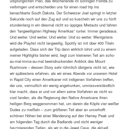
ursprünglichen Plan, das Wochenende im sonnigen Florida zu
verbringen und entscheiden uns für einen road trip ins
benachbarte South Dakota. Der Schweizer Joel springt in letzter
Sekunde noch auf den Zug auf und so kuscheln wir uns zu fünft
stundenlang in ein diesmal nicht so üppiges Mietauto und fahren
den “langweiligsten Highway Amerikas” runter. Immer geradeaus.
Und weiter. Und weiter. Und weiter. Und so weiter. Wenigstens
wird die Playlist nicht langweilig, Spotify ist mit über 400 Titeln
aufgeladen. Dass sich der Trip dann wirklich lohnt und zu einem
meiner Highlights bisher wird, liegt zum kleineren Teil am scho-
au-mal-imma-au-mal beeindruckenden Anblick des Mount
Rushmore – dessen Story sehr rühmlich übrigens nicht ist, wie
wir spätestens erfahren, als wir eines Abends vor unserem Hotel
in Rapid City einen Amerikaner mit indigenen Vorfahren treffen,
der uns, vermutlich ein wenig angetrunken, unmissverständlich
klar macht, dass er und vor allem seine Vorfahren es nicht so
cool fanden, als die Regierung den Native Americans ihren
heiligen Berg weggenommen hat, um darein die Köpfe vier weißer
Dudes zu meißeln – zum größeren Teil aber an unverhofft
schönen Höhen bei einer Wanderung auf den Harney Peak und
am folgenden Tag durch die Badlands und nicht weniger
faszinierenden Tiefen, als wir in die Jewel Cave, die aktuell