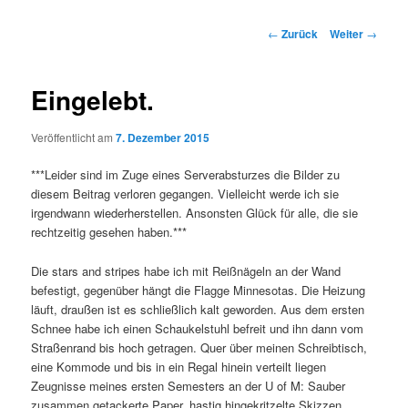
Beitrags-
←
Zurück
Weiter
→
Navigation
Eingelebt.
Veröffentlicht am
7. Dezember 2015
***Leider sind im Zuge eines Serverabsturzes die Bilder zu
diesem Beitrag verloren gegangen. Vielleicht werde ich sie
irgendwann wiederherstellen. Ansonsten Glück für alle, die sie
rechtzeitig gesehen haben.***
Die stars and stripes habe ich mit Reißnägeln an der Wand
befestigt, gegenüber hängt die Flagge Minnesotas. Die Heizung
läuft, draußen ist es schließlich kalt geworden. Aus dem ersten
Schnee habe ich einen Schaukelstuhl befreit und ihn dann vom
Straßenrand bis hoch getragen. Quer über meinen Schreibtisch,
eine Kommode und bis in ein Regal hinein verteilt liegen
Zeugnisse meines ersten Semesters an der U of M: Sauber
zusammen getackerte Paper, hastig hingekritzelte Skizzen,